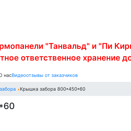
мопанели "Танвальд" и "Пи Кирп
тное ответственное хранение до
О нас
Видеоотзывы от заказчиков
 забора
Крышка забора 800*450*60
*60