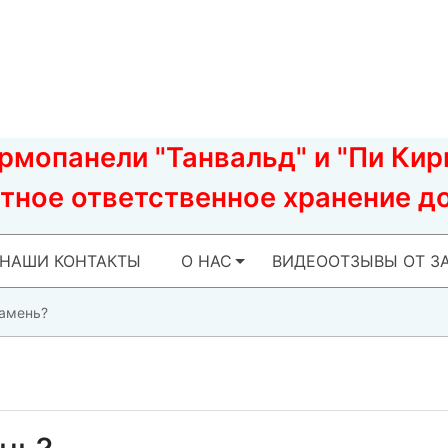
мопанели "Танвальд" и "Пи Кирп
тное ответственное хранение до
НАШИ КОНТАКТЫ
О НАС
ВИДЕООТЗЫВЫ ОТ З
камень?