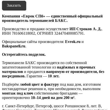
Заказать
Компания «Еврок СПб» — единственный официальный
производитель термопанелей БАКС.
Производство и продажи осуществляет
ИП Строков А. Д.
,
ИНН 781606118002, ОГРНИП 324470400085791.
Официальные сайты производителя:
Evrok.ru
и
Bakspaneli.ru
.
Остерегайтесь подделок.
Термопанели БАКС производятся по собственной
запатентованной технологии из
надёжных и прочных
материалов
и продаются
напрямую от производителя, без
посредников.
Гарантия —
10 лет.
Подберём л
юбой цвет и фактуру
под ваш дом, изготовим
нестандартные решения и, при необходимости, выполним
монтаж под ключ
собственными бригадами —
ориентировочно
10–14 дней на дом 200 м²
.
г. Санкт-Петербург, Петергоф, шоссе Ропшинское 8, лит. В,