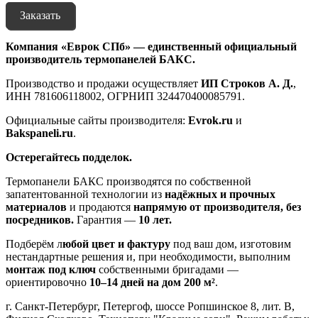
Заказать
Компания «Еврок СПб» — единственный официальный
производитель термопанелей БАКС.
Производство и продажи осуществляет
ИП Строков А. Д.
,
ИНН 781606118002, ОГРНИП 324470400085791.
Официальные сайты производителя:
Evrok.ru
и
Bakspaneli.ru
.
Остерегайтесь подделок.
Термопанели БАКС производятся по собственной
запатентованной технологии из
надёжных и прочных
материалов
и продаются
напрямую от производителя, без
посредников.
Гарантия —
10 лет.
Подберём л
юбой цвет и фактуру
под ваш дом, изготовим
нестандартные решения и, при необходимости, выполним
монтаж под ключ
собственными бригадами —
ориентировочно
10–14 дней на дом 200 м²
.
г. Санкт-Петербург, Петергоф, шоссе Ропшинское 8, лит. В,