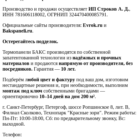
Производство и продажи осуществляет
ИП Строков А. Д.
,
ИНН 781606118002, ОГРНИП 324470400085791.
Официальные сайты производителя:
Evrok.ru
и
Bakspaneli.ru
.
Остерегайтесь подделок.
Термопанели БАКС производятся по собственной
запатентованной технологии из
надёжных и прочных
материалов
и продаются
напрямую от производителя, без
посредников.
Гарантия —
10 лет.
Подберём л
юбой цвет и фактуру
под ваш дом, изготовим
нестандартные решения и, при необходимости, выполним
монтаж под ключ
собственными бригадами —
ориентировочно
10–14 дней на дом 200 м²
.
г. Санкт-Петербург, Петергоф, шоссе Ропшинское 8, лит. В,
Филиал Сколково, Технопарк "Красные зори". Режим работы:
Пн-Пт: 10:00-18:00, Сб: по предварительному звонку, Вс:
выходной.
Телефон: